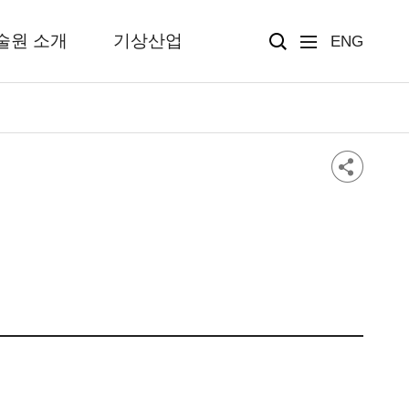
술원 소개
기상산업
ENG