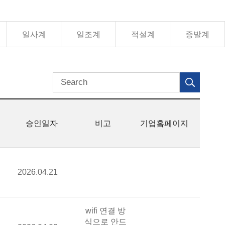
일사계
일조계
적설계
증발계
검색어 입력
계
승인일자
비고
기업홈페이지
델명(제조사)
승인일자
2026.04.21
비고
기업홈페이지
델명(제조사)
비고
wifi 연결 방
식으로 안드