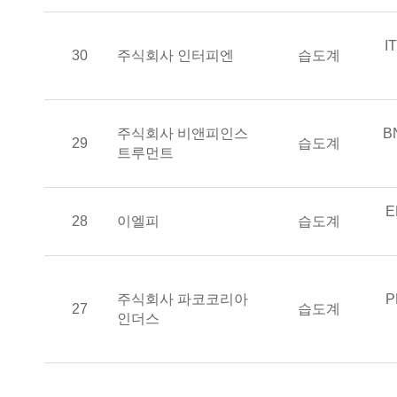
통
I
승인기업
측기명
30
주식회사 인터피엔
습도계
승인기업
통
주식회사 비앤피인스
B
측기명
29
습도계
트루먼트
통
E
승인기업
측기명
28
이엘피
습도계
승인기업
통
주식회사 파코코리아
P
측기명
27
습도계
인더스