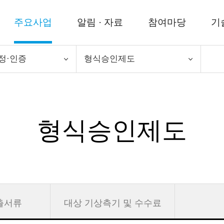
주요사업
알림 · 자료
참여마당
기
정·인증
형식승인제도
형식승인제도
출서류
대상 기상측기 및 수수료