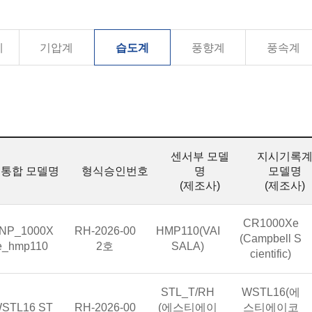
계
기압계
습도계
풍향계
풍속계
센서부 모델
지시기록
통합 모델명
형식승인번호
명
모델명
(제조사)
(제조사)
지시기록계 모
CR1000Xe
합 모델명
형식승인번호
센서부 모델명(제조사)
NP_1000X
RH-2026-00
HMP110(VAI
(Campbell S
e_hmp110
2호
SALA)
cientific)
센서부 모델명(제조사)
지시기록계 모
STL_T/RH
WSTL16(에
통합 모델명
형식승인번호
STL16 ST
RH-2026-00
(에스티에이
스티에이코