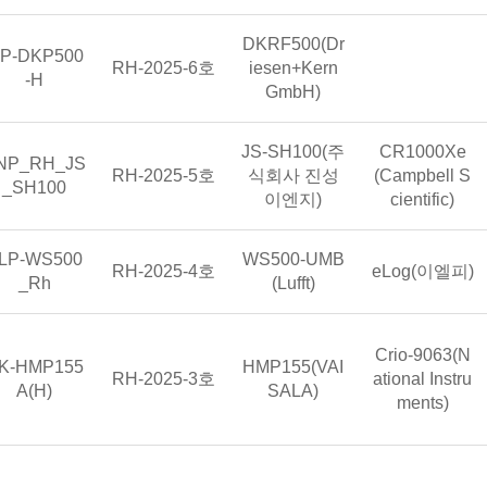
센서부 모델명(제조사)
DKRF500(Dr
합 모델명
TP-DKP500
형식승인번호
RH-2025-6호
iesen+Kern
지시기록
-H
GmbH)
센서부 모델명(제조사)
지시기록계 모
JS-SH100(주
CR1000Xe
합 모델명
NP_RH_JS
형식승인번호
RH-2025-5호
식회사 진성
(Campbell S
_SH100
이엔지)
cientific)
합 모델명
센서부 모델명(제조사)
LP-WS500
WS500-UMB
형식승인번호
지시기록계 모
RH-2025-4호
eLog(이엘피)
_Rh
(Lufft)
지시기록계 모
Crio-9063(N
합 모델명
센서부 모델명(제조사)
K-HMP155
HMP155(VAI
형식승인번호
RH-2025-3호
ational Instru
A(H)
SALA)
ments)