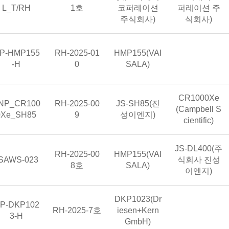
L_T/RH
1호
코퍼레이션
퍼레이션 주
주식회사)
식회사)
합 모델명
형식승인번호
센서부 모델명(제조사)
TP-HMP155
RH-2025-01
HMP155(VAI
지시기록
-H
0
SALA)
지시기록계 모
CR1000Xe
합 모델명
형식승인번호
센서부 모델명(제조사)
NP_CR100
RH-2025-00
JS-SH85(진
(Campbell S
0Xe_SH85
9
성이엔지)
cientific)
지시기록계 모
JS-DL400(주
형식승인번호
센서부 모델명(제조사)
RH-2025-00
HMP155(VAI
통합 모델명
SAWS-023
식회사 진성
8호
SALA)
이엔지)
센서부 모델명(제조사)
DKP1023(Dr
합 모델명
TP-DKP102
형식승인번호
RH-2025-7호
iesen+Kern
지시기록
3-H
GmbH)