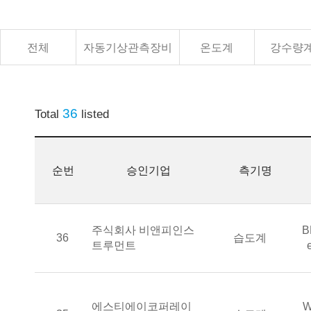
전체
자동기상관측장비
온도계
강수량
36
Total
listed
순번
승인기업
측기명
승인기업
통
주식회사 비앤피인스
B
측기명
36
습도계
트루먼트
승인기업
에스티에이코퍼레이
W