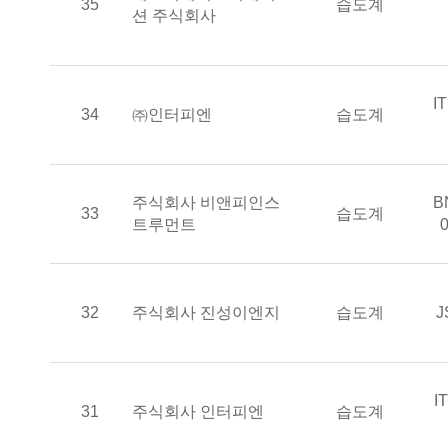
측기명
35
습도계
션 주식회사
통
I
승인기업
측기명
34
㈜인터피엔
습도계
승인기업
통
주식회사 비앤피인스
B
측기명
33
습도계
트루먼트
승인기업
측기명
32
주식회사 진성이엔지
습도계
J
통
I
승인기업
측기명
31
주식회사 인터피엔
습도계